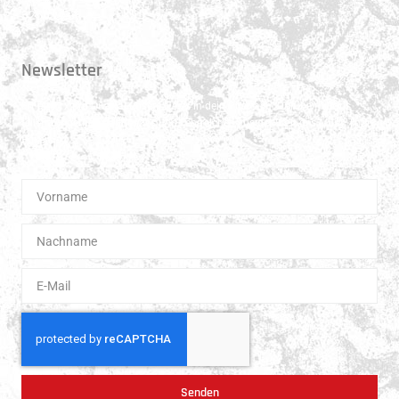
3250 Lyss
Newsletter
Erhalte 1x pro Quartal unsere News in dein Postfach. Darüber hinaus
teilen wir gerne Spannendes und Lehrreiches aus der Welt des Muay Thai
Boxen.
Senden