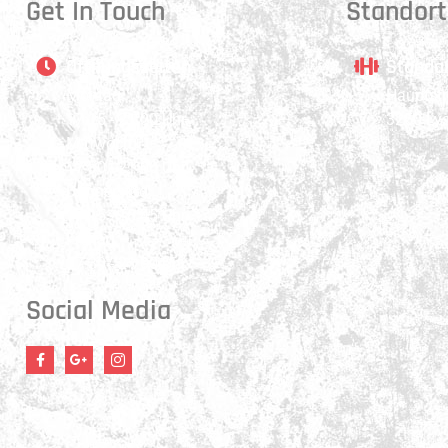
Get In Touch
Standort
Öffnungszeiten
Stando
Montag:
Hauptstr
17:15 - 21:00 Uhr
3250 Ly
Mittwoch:
17:30 - 21:00 Uhr
Donnerstag:
17:15 - 18:45 Uhr
Freitag:
17:30 - 21:00 Uhr
Social Media