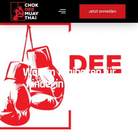
Jetzt anmelden
Warum Thaiboxen für
Kinder in Täuffelen ?