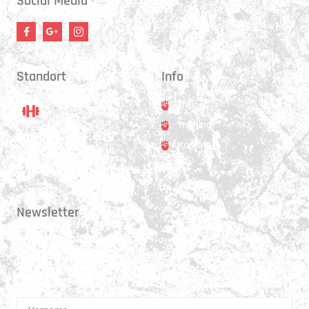
Social Media
Standort
Info
Trainer
Training
Standort
Kontakt
Hauptstrasse 31
3250 Lyss
Newsletter
Erhalte 1x pro Quartal unsere News in dein Postfach. Darüber hinaus
teilen wir gerne Spannendes und Lehrreiches aus der Welt des Muay Thai
Boxen.