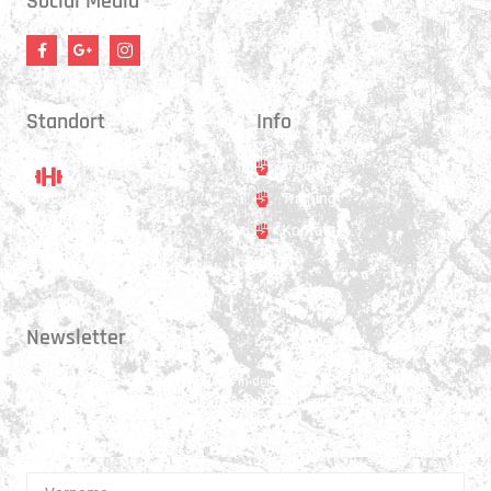
Social Media
Standort
Info
Trainer
Training
Standort
Kontakt
Hauptstrasse 31
3250 Lyss
Newsletter
Erhalte 1x pro Quartal unsere News in dein Postfach. Darüber hinaus
teilen wir gerne Spannendes und Lehrreiches aus der Welt des Muay Thai
Boxen.