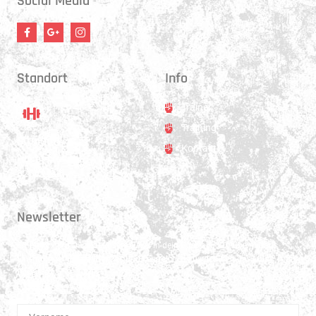
Social Media
Standort
Info
Trainer
Training
Standort
Kontakt
Hauptstrasse 31
3250 Lyss
Newsletter
Erhalte 1x pro Quartal unsere News in dein Postfach. Darüber hinaus
teilen wir gerne Spannendes und Lehrreiches aus der Welt des Muay Thai
Boxen.