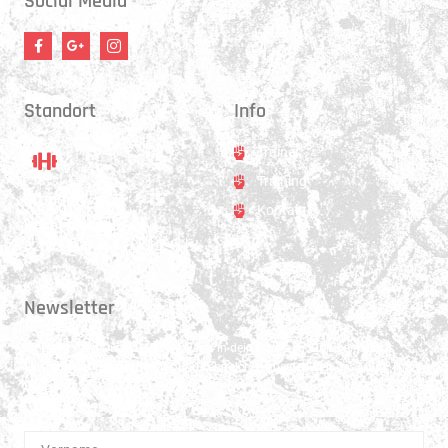
Social Media
Standort
Info
Trainer
Training
Standort
Kontakt
Hauptstrasse 31
3250 Lyss
Newsletter
Erhalte 1x pro Quartal unsere News in dein Postfach. Darüber hinaus
teilen wir gerne Spannendes und Lehrreiches aus der Welt des Muay Thai
Boxen.