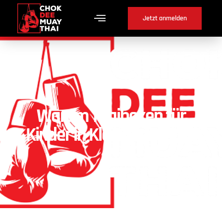
Jetzt anmelden
Warum Thaiboxen für
Kinder in Kleinbösingen ?