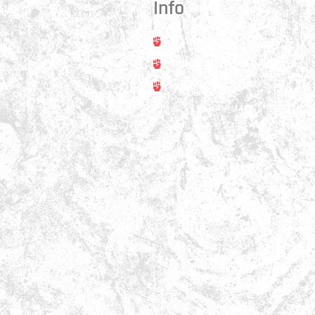
Info
Trainer
rt
Training
asse 31
ss
Kontakt