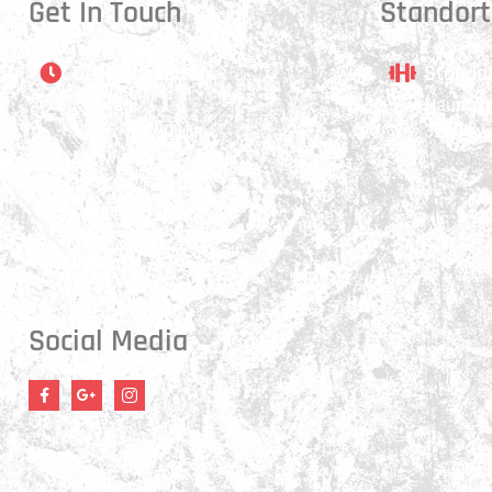
Get In Touch
Standort
Öffnungszeiten
Stando
Montag:
Hauptstr
17:15 - 21:00 Uhr
3250 Ly
Mittwoch:
17:30 - 21:00 Uhr
Donnerstag:
17:15 - 18:45 Uhr
Freitag:
17:30 - 21:00 Uhr
Social Media