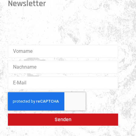
Newsletter
Erhalte 1x pro Quartal unsere News in dein Postfach.
Darüber hinaus teilen wir gerne Spannendes und
Lehrreiches aus der Welt des Muay Thai Boxen.
Senden