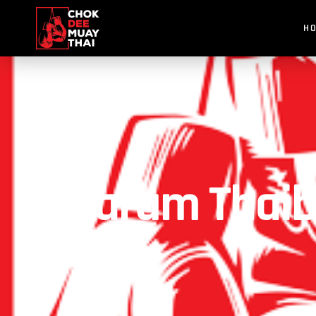
H
Warum Thaibo