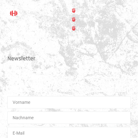
Trainer
Training
Standort
Kontakt
Hauptstrasse 31
3250 Lyss
Newsletter
Erhalte 1x pro Quartal unsere News in dein Postfach. Darüber hinaus
teilen wir gerne Spannendes und Lehrreiches aus der Welt des Muay Thai
Boxen.