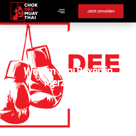
Jetzt anmelden
Warum Thai Boxen in
Merzligen ?