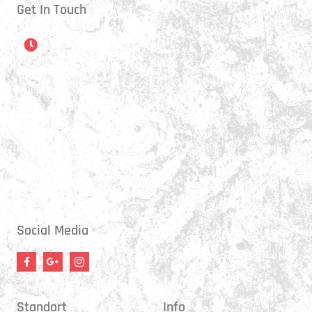
Get In Touch
Öffnungszeiten
Montag:
17:15 - 21:00 Uhr
Mittwoch:
17:30 - 21:00 Uhr
Donnerstag:
17:15 - 18:45 Uhr
Freitag:
17:30 - 21:00 Uhr
Social Media
Standort
Info