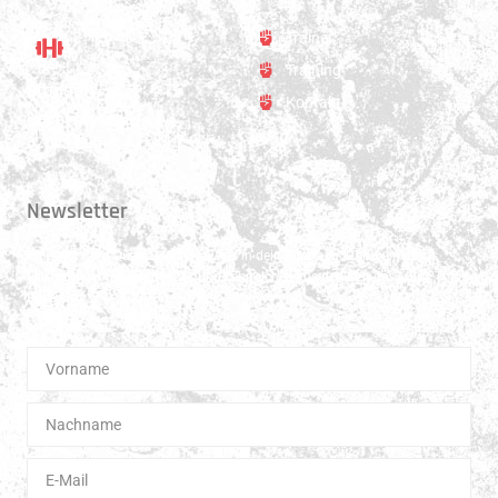
Trainer
Training
Standort
Kontakt
Hauptstrasse 31
3250 Lyss
Newsletter
Erhalte 1x pro Quartal unsere News in dein Postfach. Darüber hinaus
teilen wir gerne Spannendes und Lehrreiches aus der Welt des Muay Thai
Boxen.