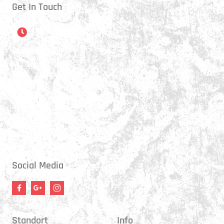
Get In Touch
Öffnungszeiten
Montag:
17:15 - 21:00 Uhr
Mittwoch:
17:30 - 21:00 Uhr
Donnerstag:
17:15 - 18:45 Uhr
Freitag:
17:30 - 21:00 Uhr
Social Media
Standort
Info