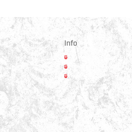
Info
Trainer
rt
Training
asse 31
ss
Kontakt