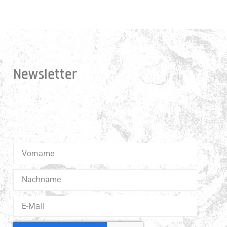
Newsletter
Erhalte 1x pro Quartal unsere News in dein Postfach.
Darüber hinaus teilen wir gerne Spannendes und
Lehrreiches aus der Welt des Muay Thai Boxen.