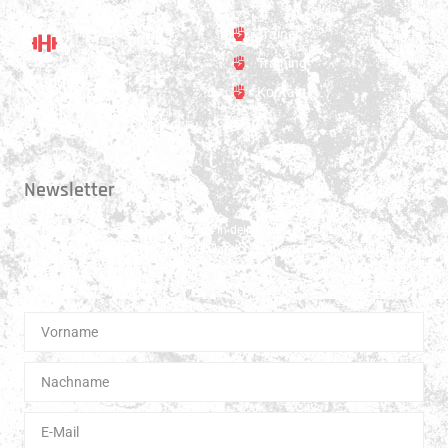
Trainer
Training
Standort
Kontakt
Hauptstrasse 31
3250 Lyss
Newsletter
Erhalte 1x pro Quartal unsere News in dein Postfach. Darüber hinaus
teilen wir gerne Spannendes und Lehrreiches aus der Welt des Muay Thai
Boxen.