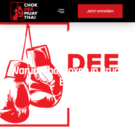
Jetzt anmelden
Warum Thai Boxen in Brügg
BE ?