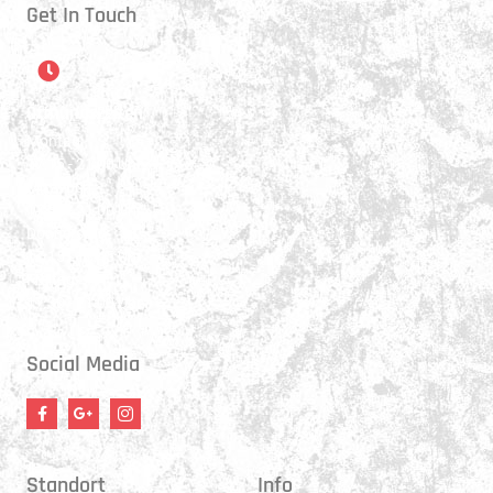
Get In Touch
Öffnungszeiten
Montag:
17:15 - 21:00 Uhr
Mittwoch:
17:30 - 21:00 Uhr
Donnerstag:
17:15 - 18:45 Uhr
Freitag:
17:30 - 21:00 Uhr
Social Media
Standort
Info