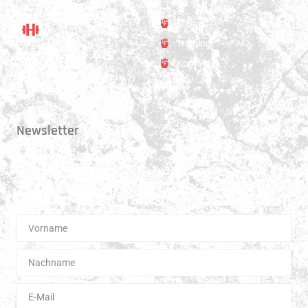
Trainer
Training
Standort
Kontakt
Hauptstrasse 31
3250 Lyss
Newsletter
Erhalte 1x pro Quartal unsere News in dein Postfach. Darüber hinaus
teilen wir gerne Spannendes und Lehrreiches aus der Welt des Muay Thai
Boxen.