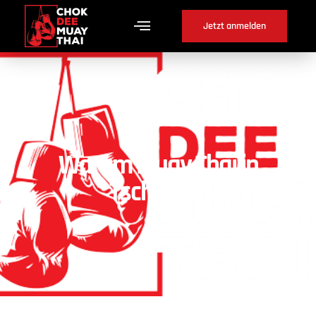
Jetzt anmelden
Warum Muay Thai in
Tschugg ?