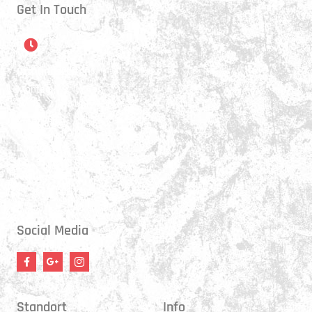
Get In Touch
Öffnungszeiten
Montag:
17:15 - 21:00 Uhr
Mittwoch:
17:30 - 21:00 Uhr
Donnerstag:
17:15 - 18:45 Uhr
Freitag:
17:30 - 21:00 Uhr
Social Media
Standort
Info