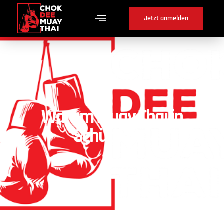
Jetzt anmelden
Warum Muay Thai in
Schüpfen ?