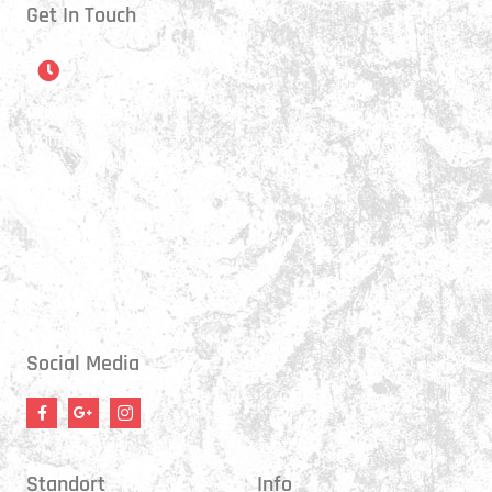
Get In Touch
Öffnungszeiten
Montag:
17:15 - 21:00 Uhr
Mittwoch:
17:30 - 21:00 Uhr
Donnerstag:
17:15 - 18:45 Uhr
Freitag:
17:30 - 21:00 Uhr
Social Media
Standort
Info