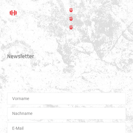
Trainer
Training
Standort
Kontakt
Hauptstrasse 31
3250 Lyss
Newsletter
Erhalte 1x pro Quartal unsere News in dein Postfach. Darüber hinaus
teilen wir gerne Spannendes und Lehrreiches aus der Welt des Muay Thai
Boxen.