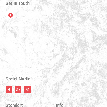
Get In Touch
Öffnungszeiten
Montag:
17:15 - 21:00 Uhr
Mittwoch:
17:30 - 21:00 Uhr
Donnerstag:
17:15 - 18:45 Uhr
Freitag:
17:30 - 21:00 Uhr
Social Media
Standort
Info