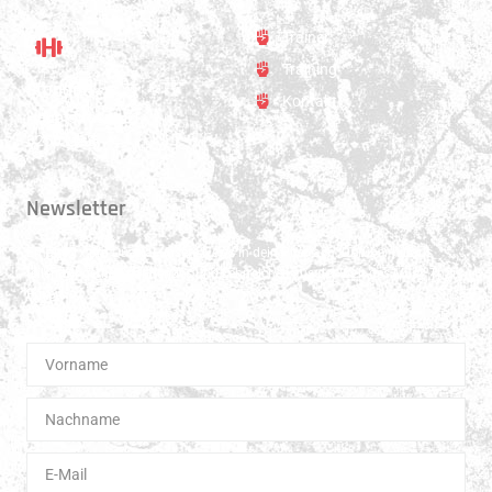
Trainer
Training
Standort
Kontakt
Hauptstrasse 31
3250 Lyss
Newsletter
Erhalte 1x pro Quartal unsere News in dein Postfach. Darüber hinaus
teilen wir gerne Spannendes und Lehrreiches aus der Welt des Muay Thai
Boxen.