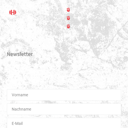
Trainer
Training
Standort
Kontakt
Hauptstrasse 31
3250 Lyss
Newsletter
Erhalte 1x pro Quartal unsere News in dein Postfach. Darüber hinaus
teilen wir gerne Spannendes und Lehrreiches aus der Welt des Muay Thai
Boxen.