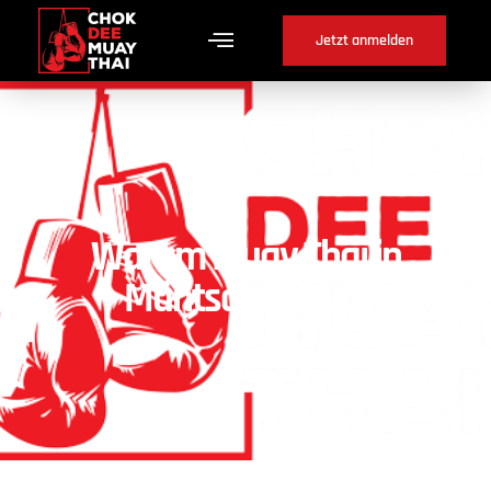
Jetzt anmelden
Warum Muay Thai in
Müntschemier ?