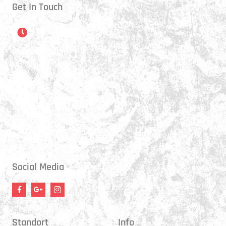
Get In Touch
Öffnungszeiten
Montag:
17:15 - 21:00 Uhr
Mittwoch:
17:30 - 21:00 Uhr
Donnerstag:
17:15 - 18:45 Uhr
Freitag:
17:30 - 21:00 Uhr
Social Media
Standort
Info