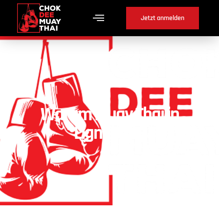
Jetzt anmelden
Warum Muay Thai in
Lignières ?