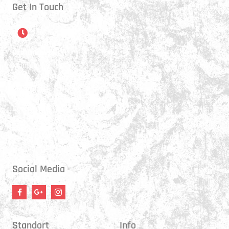
Get In Touch
Öffnungszeiten
Montag:
17:15 - 21:00 Uhr
Mittwoch:
17:30 - 21:00 Uhr
Donnerstag:
17:15 - 18:45 Uhr
Freitag:
17:30 - 21:00 Uhr
Social Media
Standort
Info