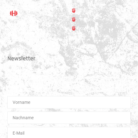
Trainer
Training
Standort
Kontakt
Hauptstrasse 31
3250 Lyss
Newsletter
Erhalte 1x pro Quartal unsere News in dein Postfach. Darüber hinaus
teilen wir gerne Spannendes und Lehrreiches aus der Welt des Muay Thai
Boxen.