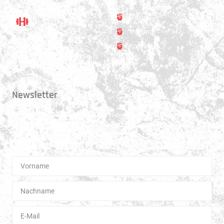
Trainer
Training
Standort
Kontakt
Hauptstrasse 31
3250 Lyss
Newsletter
Erhalte 1x pro Quartal unsere News in dein Postfach. Darüber hinaus
teilen wir gerne Spannendes und Lehrreiches aus der Welt des Muay Thai
Boxen.