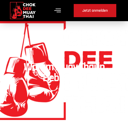
Jetzt anmelden
Warum Muay Thai in
Liebistorf ?