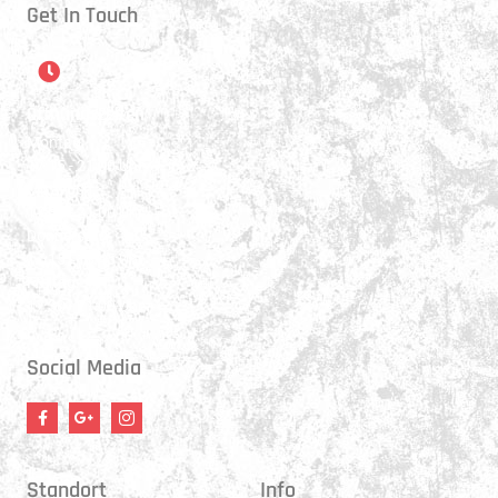
Get In Touch
Öffnungszeiten
Montag:
17:15 - 21:00 Uhr
Mittwoch:
17:30 - 21:00 Uhr
Donnerstag:
17:15 - 18:45 Uhr
Freitag:
17:30 - 21:00 Uhr
Social Media
Standort
Info