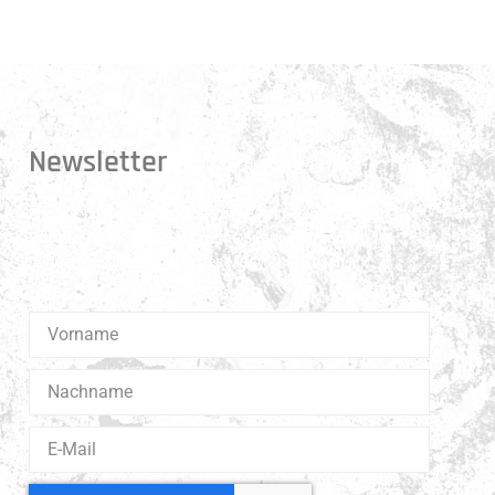
Newsletter
Erhalte 1x pro Quartal unsere News in dein Postfach.
Darüber hinaus teilen wir gerne Spannendes und
Lehrreiches aus der Welt des Muay Thai Boxen.