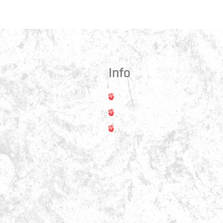
Info
Trainer
rt
Training
asse 31
ss
Kontakt