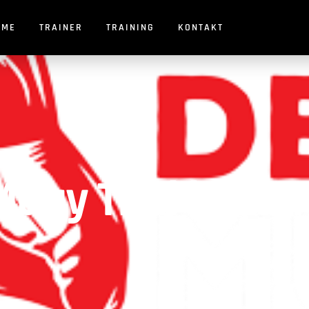
OME
TRAINER
TRAINING
KONTAKT
uay Thai in Lam