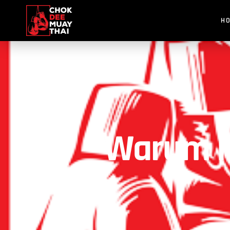
H
Warum M