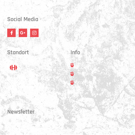
17:30 - 21:00 Uhr
Social Media
Standort
Info
Trainer
Training
Standort
Kontakt
Hauptstrasse 31
3250 Lyss
Newsletter
Erhalte 1x pro Quartal unsere News in dein Postfach. Darüber hinaus
teilen wir gerne Spannendes und Lehrreiches aus der Welt des Muay Thai