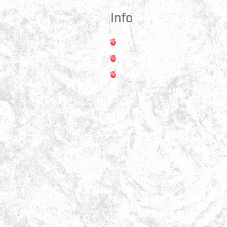
Info
Trainer
rt
Training
asse 31
ss
Kontakt