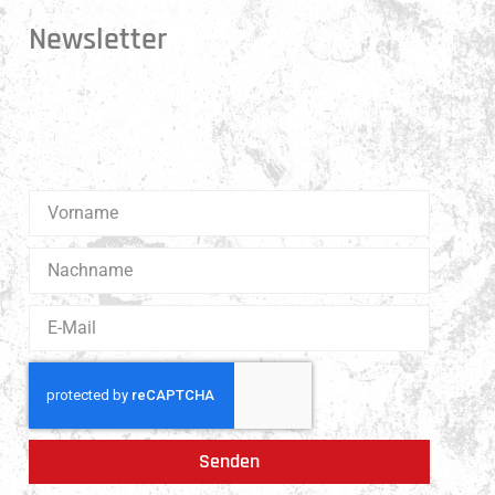
Newsletter
Erhalte 1x pro Quartal unsere News in dein Postfach.
Darüber hinaus teilen wir gerne Spannendes und
Lehrreiches aus der Welt des Muay Thai Boxen.
Senden