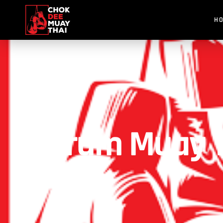
H
Warum Muay Th