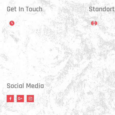
Get In Touch
Standort
Öffnungszeiten
Stando
Montag:
Hauptstr
17:15 - 21:00 Uhr
3250 Ly
Mittwoch:
17:30 - 21:00 Uhr
Donnerstag:
17:15 - 18:45 Uhr
Freitag:
17:30 - 21:00 Uhr
Social Media