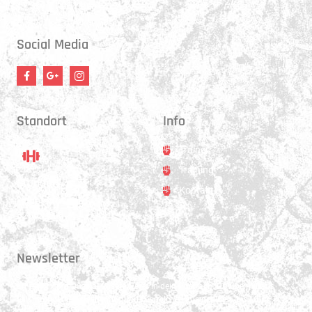
17:30 - 21:00 Uhr
Social Media
Standort
Info
Trainer
Training
Standort
Kontakt
Hauptstrasse 31
3250 Lyss
Newsletter
Erhalte 1x pro Quartal unsere News in dein Postfach. Darüber hinaus
teilen wir gerne Spannendes und Lehrreiches aus der Welt des Muay Thai