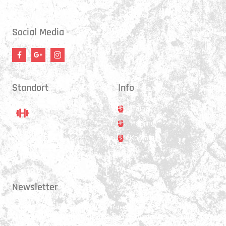
17:30 - 21:00 Uhr
Social Media
Standort
Info
Trainer
Training
Standort
Kontakt
Hauptstrasse 31
3250 Lyss
Newsletter
Erhalte 1x pro Quartal unsere News in dein Postfach. Darüber hinaus
teilen wir gerne Spannendes und Lehrreiches aus der Welt des Muay Thai