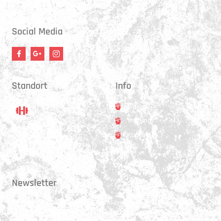
17:30 - 21:00 Uhr
Social Media
Standort
Info
Trainer
Training
Standort
Kontakt
Hauptstrasse 31
3250 Lyss
Newsletter
Erhalte 1x pro Quartal unsere News in dein Postfach. Darüber hinaus
teilen wir gerne Spannendes und Lehrreiches aus der Welt des Muay Thai