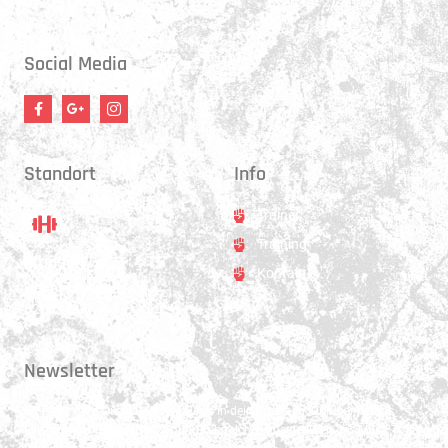
17:30 - 21:00 Uhr
Social Media
Standort
Info
Trainer
Training
Standort
Kontakt
Hauptstrasse 31
3250 Lyss
Newsletter
Erhalte 1x pro Quartal unsere News in dein Postfach. Darüber hinaus
teilen wir gerne Spannendes und Lehrreiches aus der Welt des Muay Thai