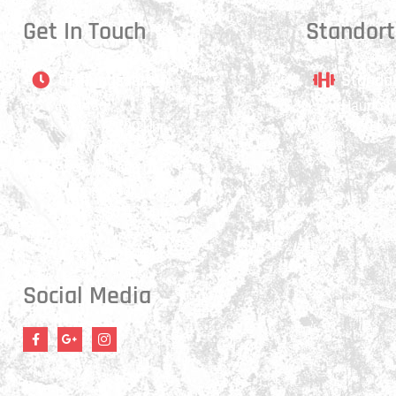
Get In Touch
Standort
Öffnungszeiten
Stando
Montag:
Hauptstr
17:15 - 21:00 Uhr
3250 Ly
Mittwoch:
17:30 - 21:00 Uhr
Donnerstag:
17:15 - 18:45 Uhr
Freitag:
17:30 - 21:00 Uhr
Social Media