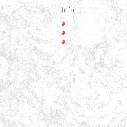
Info
Trainer
rt
Training
asse 31
ss
Kontakt