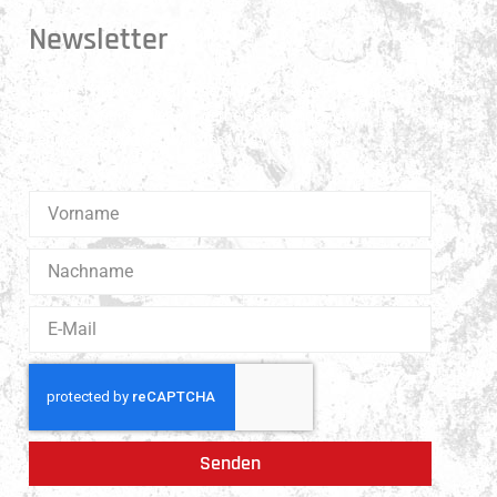
Newsletter
Erhalte 1x pro Quartal unsere News in dein Postfach.
Darüber hinaus teilen wir gerne Spannendes und
Lehrreiches aus der Welt des Muay Thai Boxen.
Senden