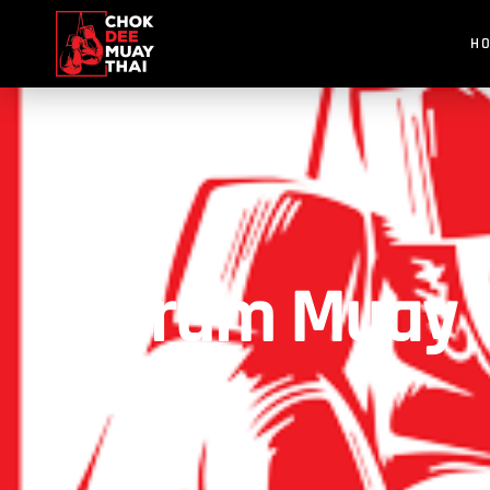
H
Warum Muay Th