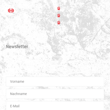
Trainer
Training
Standort
Kontakt
Hauptstrasse 31
3250 Lyss
Newsletter
Erhalte 1x pro Quartal unsere News in dein Postfach. Darüber hinaus
teilen wir gerne Spannendes und Lehrreiches aus der Welt des Muay Thai
Boxen.