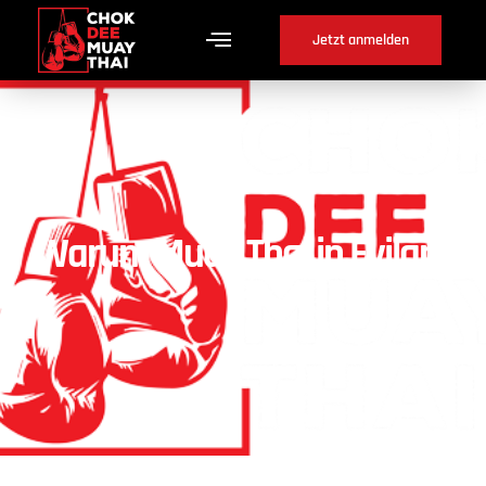
Jetzt anmelden
Warum Muay Thai in Evilard
?