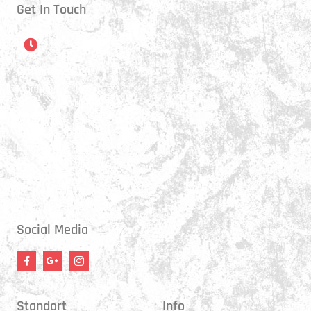
Get In Touch
Öffnungszeiten
Montag:
17:15 - 21:00 Uhr
Mittwoch:
17:30 - 21:00 Uhr
Donnerstag:
17:15 - 18:45 Uhr
Freitag:
17:30 - 21:00 Uhr
Social Media
Standort
Info