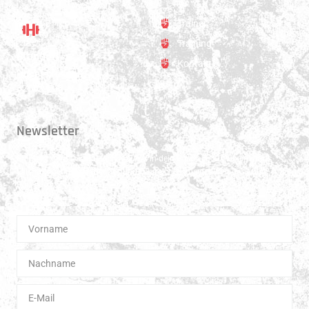
Trainer
Training
Standort
Kontakt
Hauptstrasse 31
3250 Lyss
Newsletter
Erhalte 1x pro Quartal unsere News in dein Postfach. Darüber hinaus
teilen wir gerne Spannendes und Lehrreiches aus der Welt des Muay Thai
Boxen.