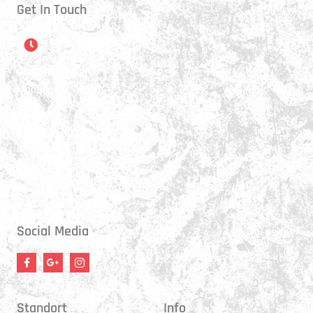
Get In Touch
Öffnungszeiten
Montag:
17:15 - 21:00 Uhr
Mittwoch:
17:30 - 21:00 Uhr
Donnerstag:
17:15 - 18:45 Uhr
Freitag:
17:30 - 21:00 Uhr
Social Media
Standort
Info