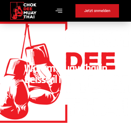
Jetzt anmelden
Warum Muay Thai in
Deisswil Mbuchsee ?