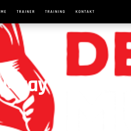
OME
TRAINER
TRAINING
KONTAKT
uay Thai in Büh