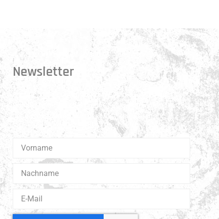
Newsletter
Erhalte 1x pro Quartal unsere News in dein Postfach.
Darüber hinaus teilen wir gerne Spannendes und
Lehrreiches aus der Welt des Muay Thai Boxen.