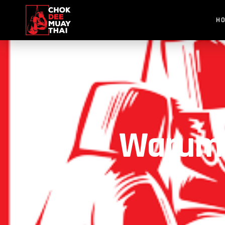
H
Warum M