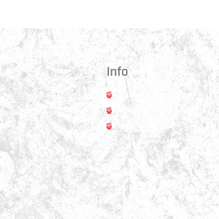
Info
Trainer
rt
Training
asse 31
ss
Kontakt