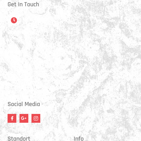
Get In Touch
Öffnungszeiten
Montag:
17:15 - 21:00 Uhr
Mittwoch:
17:30 - 21:00 Uhr
Donnerstag:
17:15 - 18:45 Uhr
Freitag:
17:30 - 21:00 Uhr
Social Media
Standort
Info