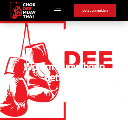
Jetzt anmelden
Warum Muay Thai in
Bettlach ?