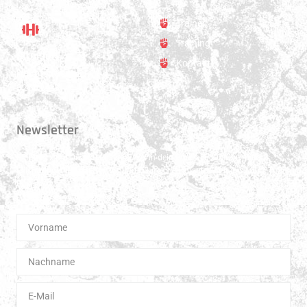
Trainer
Training
Standort
Kontakt
Hauptstrasse 31
3250 Lyss
Newsletter
Erhalte 1x pro Quartal unsere News in dein Postfach. Darüber hinaus
teilen wir gerne Spannendes und Lehrreiches aus der Welt des Muay Thai
Boxen.