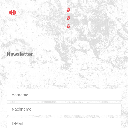
Trainer
Training
Standort
Kontakt
Hauptstrasse 31
3250 Lyss
Newsletter
Erhalte 1x pro Quartal unsere News in dein Postfach. Darüber hinaus
teilen wir gerne Spannendes und Lehrreiches aus der Welt des Muay Thai
Boxen.