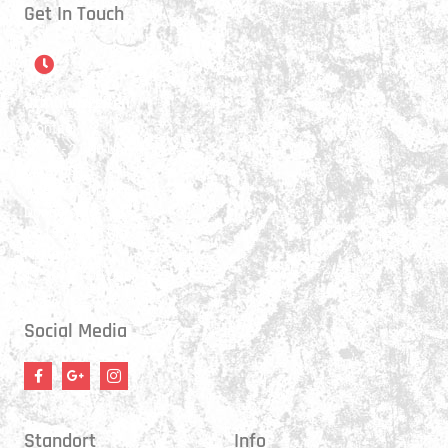
Get In Touch
Öffnungszeiten
Montag:
17:15 - 21:00 Uhr
Mittwoch:
17:30 - 21:00 Uhr
Donnerstag:
17:15 - 18:45 Uhr
Freitag:
17:30 - 21:00 Uhr
Social Media
Standort
Info