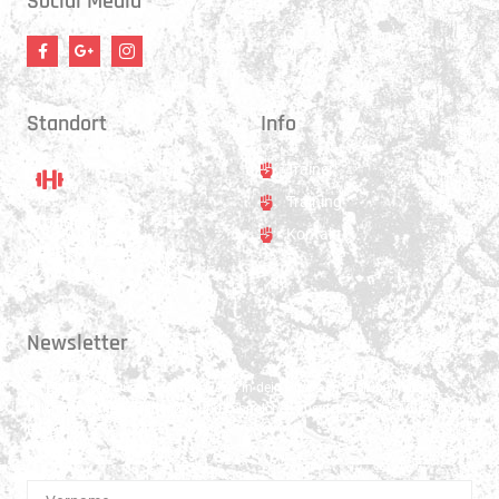
Social Media
Standort
Info
Trainer
Training
Standort
Kontakt
Hauptstrasse 31
3250 Lyss
Newsletter
Erhalte 1x pro Quartal unsere News in dein Postfach. Darüber hinaus
teilen wir gerne Spannendes und Lehrreiches aus der Welt des Muay Thai
Boxen.