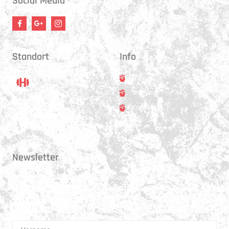
Social Media
Standort
Info
Trainer
Training
Standort
Kontakt
Hauptstrasse 31
3250 Lyss
Newsletter
Erhalte 1x pro Quartal unsere News in dein Postfach. Darüber hinaus
teilen wir gerne Spannendes und Lehrreiches aus der Welt des Muay Thai
Boxen.