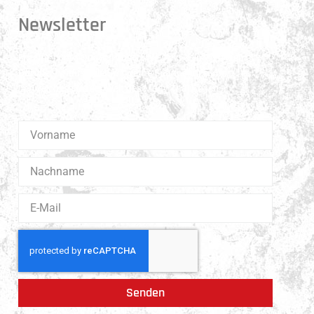
Newsletter
Erhalte 1x pro Quartal unsere News in dein Postfach.
Darüber hinaus teilen wir gerne Spannendes und
Lehrreiches aus der Welt des Muay Thai Boxen.
Senden