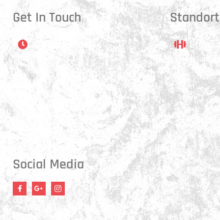
Get In Touch
Standort
Öffnungszeiten
Stando
Montag:
Hauptstr
17:15 - 21:00 Uhr
3250 Ly
Mittwoch:
17:30 - 21:00 Uhr
Donnerstag:
17:15 - 18:45 Uhr
Freitag:
17:30 - 21:00 Uhr
Social Media