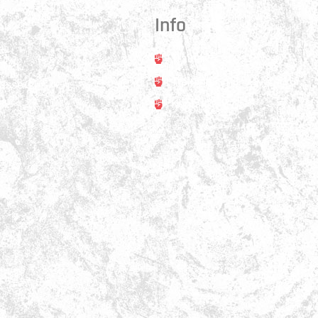
Info
Trainer
rt
Training
asse 31
ss
Kontakt