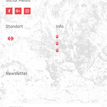
Social Media
Standort
Info
Trainer
Training
Standort
Kontakt
Hauptstrasse 31
3250 Lyss
Newsletter
Erhalte 1x pro Quartal unsere News in dein Postfach. Darüber hinaus
teilen wir gerne Spannendes und Lehrreiches aus der Welt des Muay Thai
Boxen.