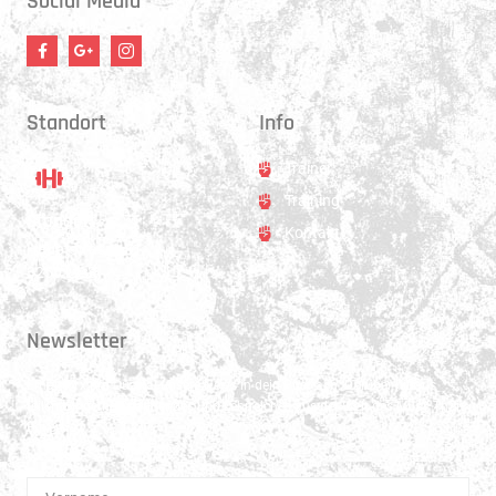
Social Media
Standort
Info
Trainer
Training
Standort
Kontakt
Hauptstrasse 31
3250 Lyss
Newsletter
Erhalte 1x pro Quartal unsere News in dein Postfach. Darüber hinaus
teilen wir gerne Spannendes und Lehrreiches aus der Welt des Muay Thai
Boxen.