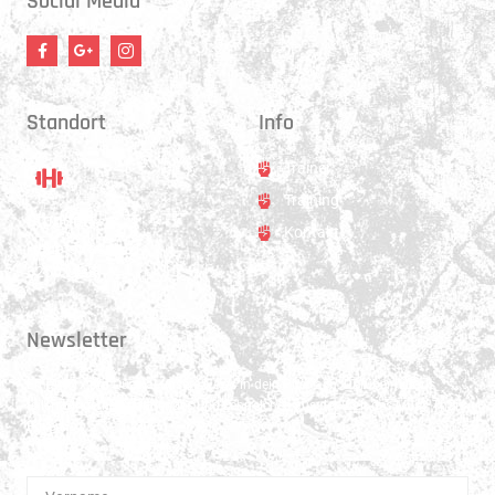
Social Media
Standort
Info
Trainer
Training
Standort
Kontakt
Hauptstrasse 31
3250 Lyss
Newsletter
Erhalte 1x pro Quartal unsere News in dein Postfach. Darüber hinaus
teilen wir gerne Spannendes und Lehrreiches aus der Welt des Muay Thai
Boxen.