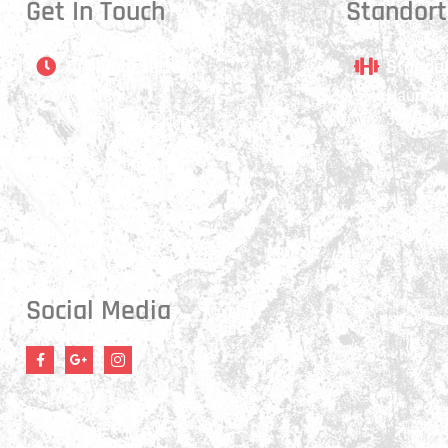
Get In Touch
Standort
Öffnungszeiten
Stando
Montag:
Hauptstr
17:15 - 21:00 Uhr
3250 Ly
Mittwoch:
17:30 - 21:00 Uhr
Donnerstag:
17:15 - 18:45 Uhr
Freitag:
17:30 - 21:00 Uhr
Social Media