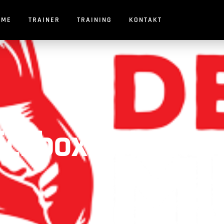
OME
TRAINER
TRAINING
KONTAKT
ckboxen in Diem