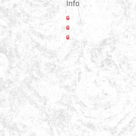
Info
Trainer
rt
Training
asse 31
ss
Kontakt