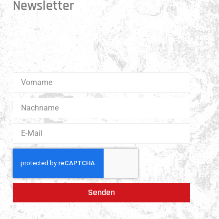
Newsletter
Erhalte 1x pro Quartal unsere News in dein Postfach.
Darüber hinaus teilen wir gerne Spannendes und
Lehrreiches aus der Welt des Muay Thai Boxen.
Senden