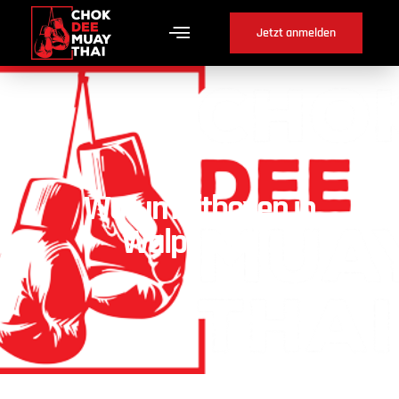
Jetzt anmelden
Warum Fitboxen in
Walperswil ?