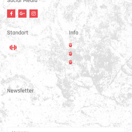
Social Media
Standort
Info
Trainer
Training
Standort
Kontakt
Hauptstrasse 31
3250 Lyss
Newsletter
Erhalte 1x pro Quartal unsere News in dein Postfach. Darüber hinaus
teilen wir gerne Spannendes und Lehrreiches aus der Welt des Muay Thai
Boxen.