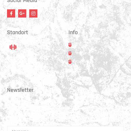
Social Media
Standort
Info
Trainer
Training
Standort
Kontakt
Hauptstrasse 31
3250 Lyss
Newsletter
Erhalte 1x pro Quartal unsere News in dein Postfach. Darüber hinaus
teilen wir gerne Spannendes und Lehrreiches aus der Welt des Muay Thai
Boxen.