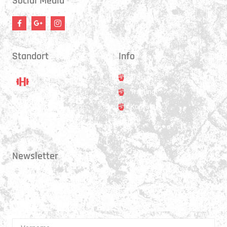
Social Media
Standort
Info
Trainer
Training
Standort
Kontakt
Hauptstrasse 31
3250 Lyss
Newsletter
Erhalte 1x pro Quartal unsere News in dein Postfach. Darüber hinaus
teilen wir gerne Spannendes und Lehrreiches aus der Welt des Muay Thai
Boxen.