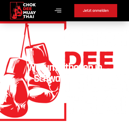
Jetzt anmelden
Warum Fitboxen in
Schwadernau ?