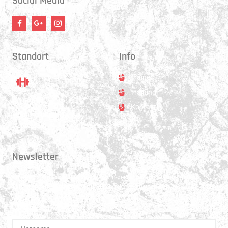
Social Media
Standort
Info
Trainer
Training
Standort
Kontakt
Hauptstrasse 31
3250 Lyss
Newsletter
Erhalte 1x pro Quartal unsere News in dein Postfach. Darüber hinaus
teilen wir gerne Spannendes und Lehrreiches aus der Welt des Muay Thai
Boxen.