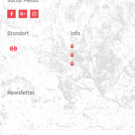
Social Media
Standort
Info
Trainer
Training
Standort
Kontakt
Hauptstrasse 31
3250 Lyss
Newsletter
Erhalte 1x pro Quartal unsere News in dein Postfach. Darüber hinaus
teilen wir gerne Spannendes und Lehrreiches aus der Welt des Muay Thai
Boxen.