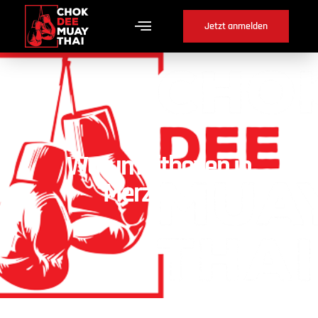
Jetzt anmelden
Warum Fitboxen in
Merzligen ?