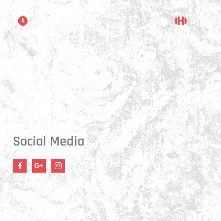
Öffnungszeiten
Stando
Montag:
Hauptstr
17:15 - 21:00 Uhr
3250 Ly
Mittwoch:
17:30 - 21:00 Uhr
Donnerstag:
17:15 - 18:45 Uhr
Freitag:
17:30 - 21:00 Uhr
Social Media