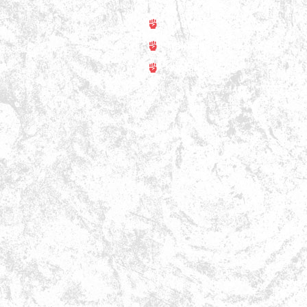
Trainer
rt
Training
asse 31
ss
Kontakt