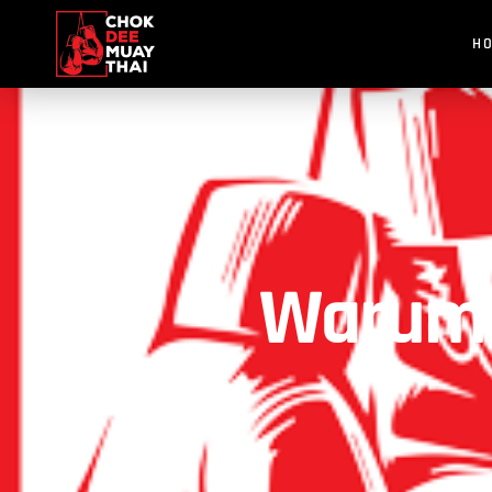
H
Warum F