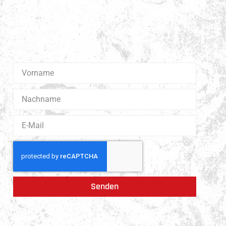
Erhalte 1x pro Quartal unsere News in dein Postfach.
Darüber hinaus teilen wir gerne Spannendes und
Lehrreiches aus der Welt des Muay Thai Boxen.
Senden