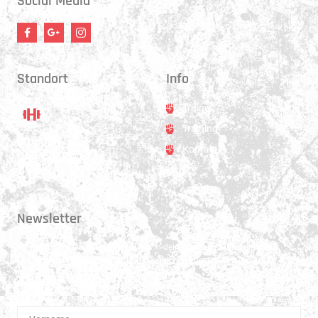
Social Media
Standort
Info
Trainer
Training
Standort
Kontakt
Hauptstrasse 31
3250 Lyss
Newsletter
Erhalte 1x pro Quartal unsere News in dein Postfach. Darüber hinaus
teilen wir gerne Spannendes und Lehrreiches aus der Welt des Muay Thai
Boxen.