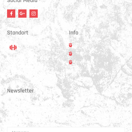
Social Media
Standort
Info
Trainer
Training
Standort
Kontakt
Hauptstrasse 31
3250 Lyss
Newsletter
Erhalte 1x pro Quartal unsere News in dein Postfach. Darüber hinaus
teilen wir gerne Spannendes und Lehrreiches aus der Welt des Muay Thai
Boxen.