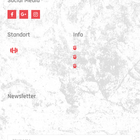
Social Media
Standort
Info
Trainer
Training
Standort
Kontakt
Hauptstrasse 31
3250 Lyss
Newsletter
Erhalte 1x pro Quartal unsere News in dein Postfach. Darüber hinaus
teilen wir gerne Spannendes und Lehrreiches aus der Welt des Muay Thai
Boxen.