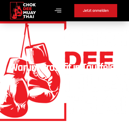
Jetzt anmelden
Warum Crossfit in Täuffelen
?