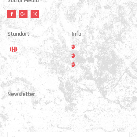
Social Media
Standort
Info
Trainer
Training
Standort
Kontakt
Hauptstrasse 31
3250 Lyss
Newsletter
Erhalte 1x pro Quartal unsere News in dein Postfach. Darüber hinaus
teilen wir gerne Spannendes und Lehrreiches aus der Welt des Muay Thai
Boxen.