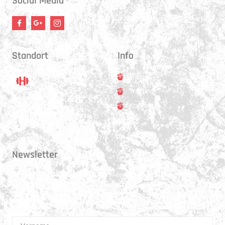
Social Media
Standort
Info
Trainer
Training
Standort
Kontakt
Hauptstrasse 31
3250 Lyss
Newsletter
Erhalte 1x pro Quartal unsere News in dein Postfach. Darüber hinaus
teilen wir gerne Spannendes und Lehrreiches aus der Welt des Muay Thai
Boxen.