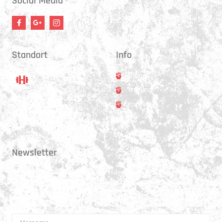
Social Media
Standort
Info
Trainer
Training
Standort
Kontakt
Hauptstrasse 31
3250 Lyss
Newsletter
Erhalte 1x pro Quartal unsere News in dein Postfach. Darüber hinaus
teilen wir gerne Spannendes und Lehrreiches aus der Welt des Muay Thai
Boxen.