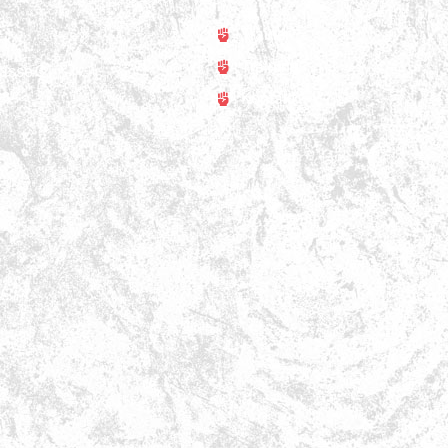
Trainer
rt
Training
asse 31
ss
Kontakt