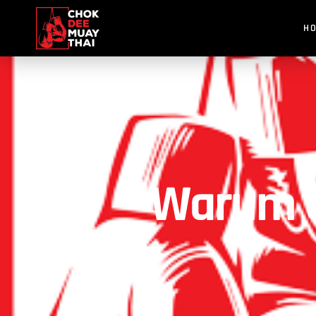
H
Warum Cr