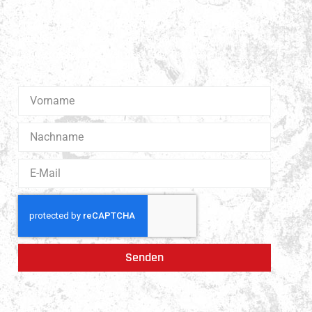
Erhalte 1x pro Quartal unsere News in dein Postfach.
Darüber hinaus teilen wir gerne Spannendes und
Lehrreiches aus der Welt des Muay Thai Boxen.
Senden