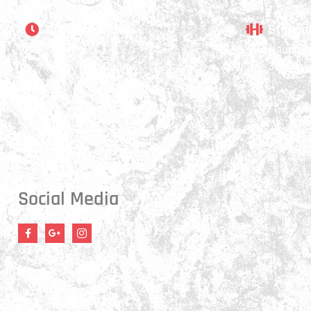
Öffnungszeiten
Stando
Montag:
Hauptstr
17:15 - 21:00 Uhr
3250 Ly
Mittwoch:
17:30 - 21:00 Uhr
Donnerstag:
17:15 - 18:45 Uhr
Freitag:
17:30 - 21:00 Uhr
Social Media